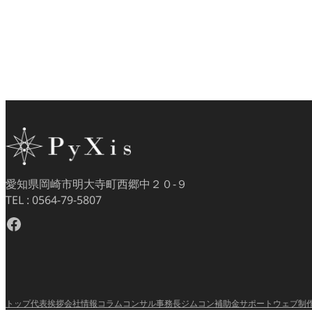
愛知県岡崎市明大寺町西郷中２０−９
TEL : 0564-79-5807
Facebook
トップ
代表挨拶
会社情報
コラム
コンサル事務長ジムコン
補助金サポート
ウェブ制