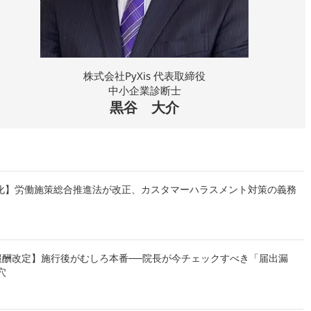
株式会社PyXis 代表取締役
中小企業診断士
黒谷 大介
義務化】労働施策総合推進法が改正、カスタマーハラスメント対策の義務
報酬改定】施行後がむしろ本番──院長が今チェックすべき「届出漏
穴